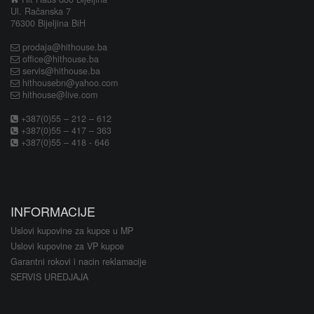
Ul. Račanska 7
76300 Bijeljina BiH
prodaja@hithouse.ba
office@hithouse.ba
servis@hithouse.ba
hithousebn@yahoo.com
hithouse@live.com
+387(0)55 – 212 – 612
+387(0)55 – 417 – 363
+387(0)55 – 418 - 646
INFORMACIJE
Uslovi kupovine za kupce u MP
Uslovi kupovine za VP kupce
Garantni rokovi i nacin reklamacije
SERVIS UREDJAJA