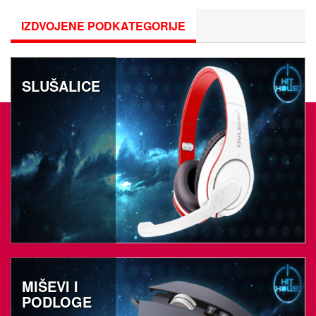
zalihe u našem magacinu.
IZDVOJENE PODKATEGORIJE
B2B je namjenjen prije svega kupcima koji
robu prodaju u svojim maloprodajnim
objektima.
SLUŠALICE
MIŠEVI I
PODLOGE