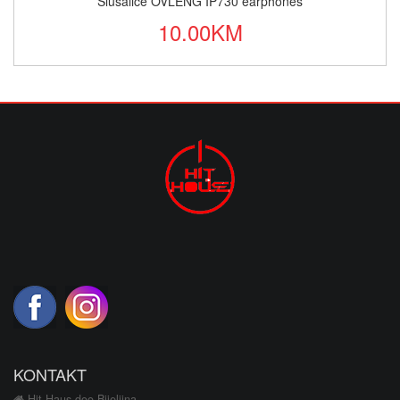
Slušalice OVLENG IP730 earphones
10.00KM
KONTAKT
Hit Haus doo Bijeljina