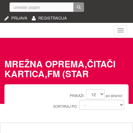
PRIJAVA
REGISTRACIJA
Naviga
MREŽNA OPREMA,ČITAČI
KARTICA,FM (STAR
PRIKAŽI:
po stranici
SORTIRAJ PO: