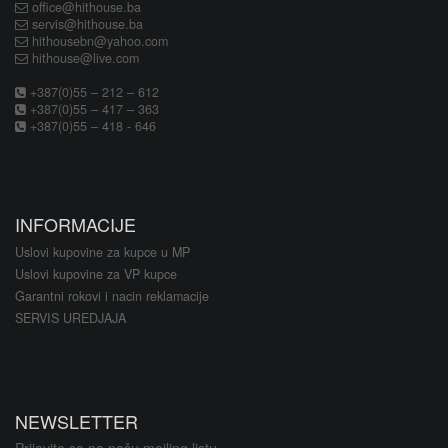
office@hithouse.ba
servis@hithouse.ba
hithousebn@yahoo.com
hithouse@live.com
+387(0)55 – 212 – 612
+387(0)55 – 417 – 363
+387(0)55 – 418 - 646
INFORMACIJE
Uslovi kupovine za kupce u MP
Uslovi kupovine za VP kupce
Garantni rokovi i nacin reklamacije
SERVIS UREDJAJA
NEWSLETTER
Prijavite se na našu mailing listu