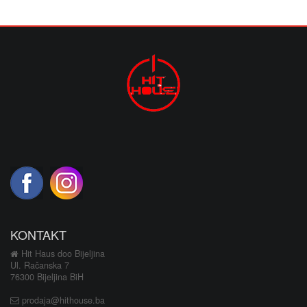
KONTAKT
Hit Haus doo Bijeljina
Ul. Račanska 7
76300 Bijeljina BiH
prodaja@hithouse.ba