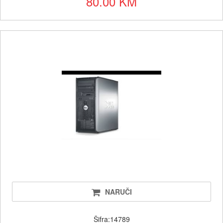
80.00 KM
NARUČI
Šifra:14789