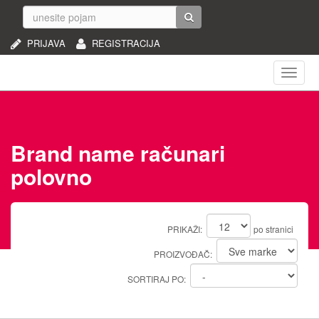
PRIJAVA
REGISTRACIJA
Naviga
Brand name računari
polovno
PRIKAŽI:
po stranici
PROIZVOĐAČ:
SORTIRAJ PO: