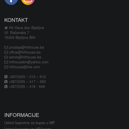
KONTAKT
Hit Haus doo Bijeljina
Ul. Račanska 7
76300 Bijeljina BiH
prodaja@hithouse.ba
office@hithouse.ba
servis@hithouse.ba
hithousebn@yahoo.com
hithouse@live.com
+387(0)55 – 212 – 612
+387(0)55 – 417 – 363
+387(0)55 – 418 - 646
INFORMACIJE
Uslovi kupovine za kupce u MP
Uslovi kupovine za VP kupce