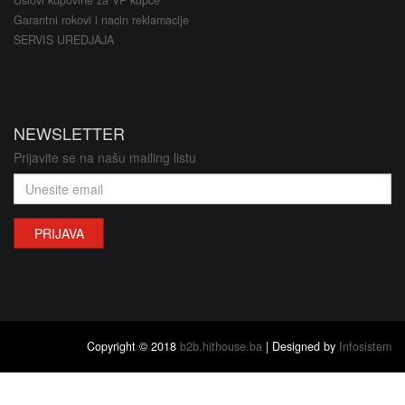
Garantni rokovi i nacin reklamacije
SERVIS UREDJAJA
NEWSLETTER
Prijavite se na našu mailing listu
PRIJAVA
Copyright © 2018
b2b.hithouse.ba
| Designed by
Infosistem