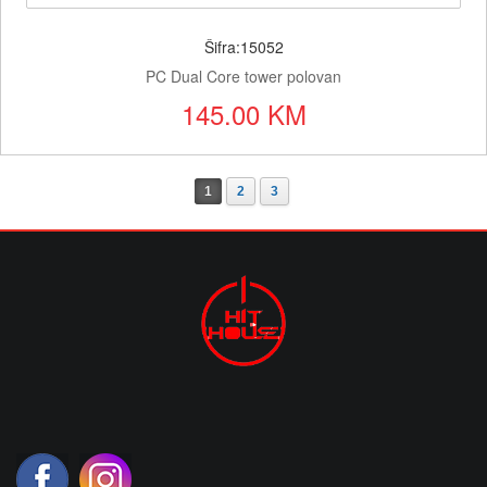
Šifra:15052
PC Dual Core tower polovan
145.00 KM
1
2
3