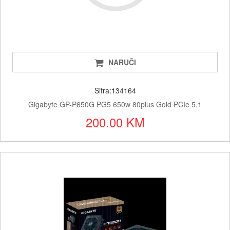
NARUČI
Šifra:134164
Gigabyte GP-P650G PG5 650w 80plus Gold PCIe 5.1
200.00 KM