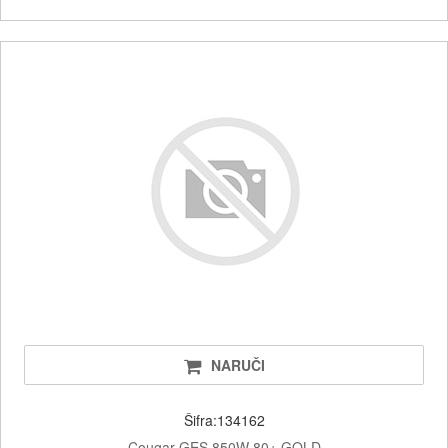
NARUČI
Šifra:134162
Cougar GES 850W 80+ GOLD