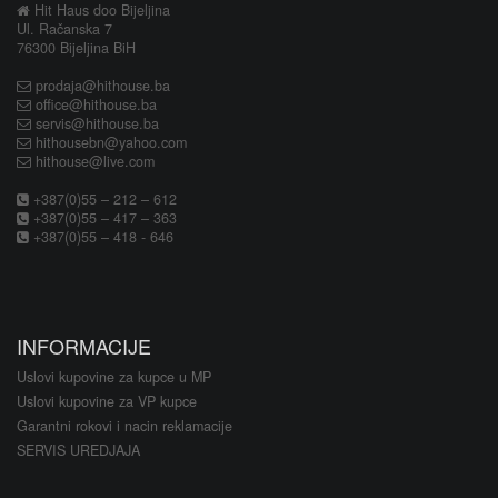
Hit Haus doo Bijeljina
Ul. Račanska 7
76300 Bijeljina BiH
prodaja@hithouse.ba
office@hithouse.ba
servis@hithouse.ba
hithousebn@yahoo.com
hithouse@live.com
+387(0)55 – 212 – 612
+387(0)55 – 417 – 363
+387(0)55 – 418 - 646
INFORMACIJE
Uslovi kupovine za kupce u MP
Uslovi kupovine za VP kupce
Garantni rokovi i nacin reklamacije
SERVIS UREDJAJA