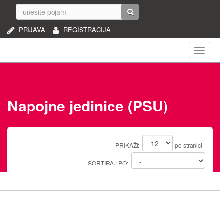
PRIJAVA
REGISTRACIJA
Naviga
Napojne jedinice (PSU)
PRIKAŽI:
po stranici
SORTIRAJ PO: