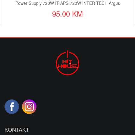
Power Supply 720W IT-APS-720W INTER-TECH Argus
95.00 KM
KONTAKT