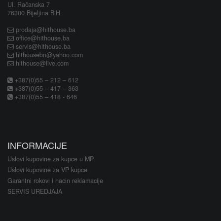
Ul. Račanska 7
76300 Bijeljina BiH
prodaja@hithouse.ba
office@hithouse.ba
servis@hithouse.ba
hithousebn@yahoo.com
hithouse@live.com
+387(0)55 – 212 – 612
+387(0)55 – 417 – 363
+387(0)55 – 418 - 646
INFORMACIJE
Uslovi kupovine za kupce u MP
Uslovi kupovine za VP kupce
Garantni rokovi i nacin reklamacije
SERVIS UREDJAJA