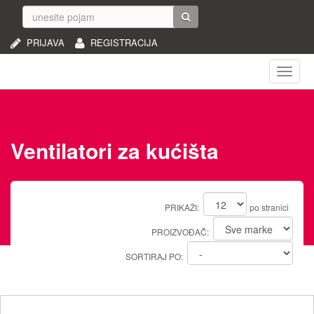
PRIJAVA
REGISTRACIJA
Naviga
Ventilatori za kućišta
PRIKAŽI:
po stranici
PROIZVOĐAČ:
SORTIRAJ PO: