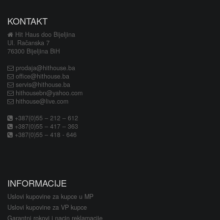
KONTAKT
Hit Haus doo Bijeljina
Ul. Račanska 7
76300 Bijeljina BiH
prodaja@hithouse.ba
office@hithouse.ba
servis@hithouse.ba
hithousebn@yahoo.com
hithouse@live.com
+387(0)55 – 212 – 612
+387(0)55 – 417 – 363
+387(0)55 – 418 - 646
INFORMACIJE
Uslovi kupovine za kupce u MP
Uslovi kupovine za VP kupce
Garantni rokovi i nacin reklamacije