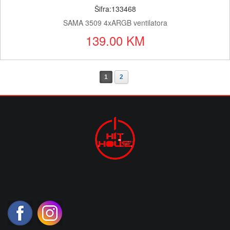
Šifra:133468
SAMA 3509 4xARGB ventilatora
139.00 KM
1
2