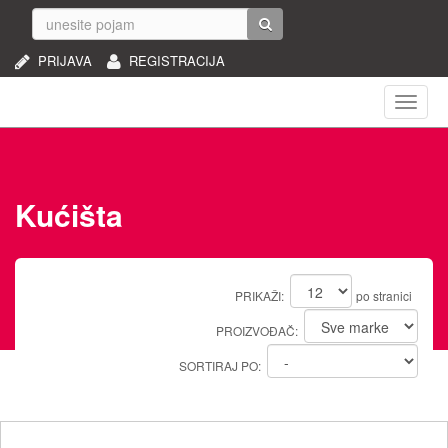
PRIJAVA
REGISTRACIJA
Naviga
Kućišta
PRIKAŽI:
po stranici
PROIZVOĐAČ:
SORTIRAJ PO: