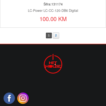
Šifra:131174
LC-Power LC-CC-120-DB6 Digital
100.00 KM
1
2