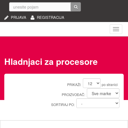
PRIJAVA
REGISTRACIJA
Naviga
Hladnjaci za procesore
PRIKAŽI:
po stranici
PROIZVOĐAČ:
SORTIRAJ PO: