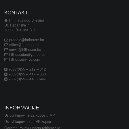
KONTAKT
Hit Haus doo Bijeljina
Ul. Račanska 7
76300 Bijeljina BiH
prodaja@hithouse.ba
office@hithouse.ba
servis@hithouse.ba
hithousebn@yahoo.com
hithouse@live.com
+387(0)55 – 212 – 612
+387(0)55 – 417 – 363
+387(0)55 – 418 - 646
INFORMACIJE
Uslovi kupovine za kupce u MP
Uslovi kupovine za VP kupce
Garantni rokovi i nacin reklamacije