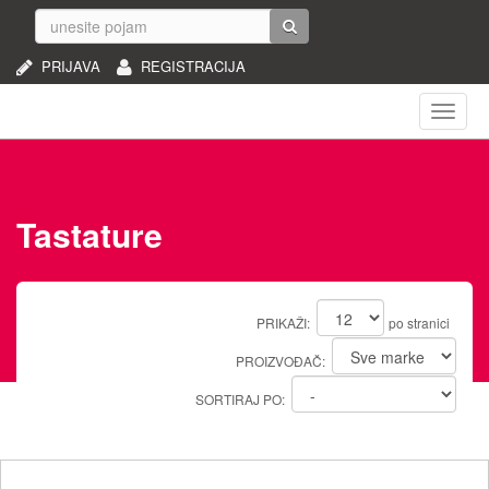
PRIJAVA
REGISTRACIJA
Naviga
Tastature
PRIKAŽI:
po stranici
PROIZVOĐAČ:
SORTIRAJ PO: