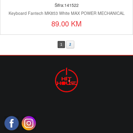
Šifra:141522
Keyboard Fantech MK853 White MAX POWER MECHANICAL
89.00 KM
1
2