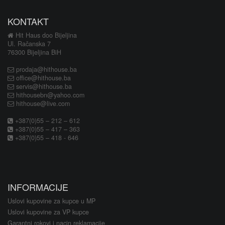
KONTAKT
Hit Haus doo Bijeljina
Ul. Račanska 7
76300 Bijeljina BiH
prodaja@hithouse.ba
office@hithouse.ba
servis@hithouse.ba
hithousebn@yahoo.com
hithouse@live.com
+387(0)55 – 212 – 612
+387(0)55 – 417 – 363
+387(0)55 – 418 - 646
INFORMACIJE
Uslovi kupovine za kupce u MP
Uslovi kupovine za VP kupce
Garantni rokovi i nacin reklamacije