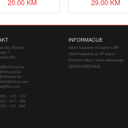
20.00 KM
29.00 KM
AKT
INFORMACIJE
s doo Bijeljina
Uslovi kupovine za kupce u MP
nska 7
Uslovi kupovine za VP kupce
eljina BiH
Garantni rokovi i nacin reklamacije
SERVIS UREDJAJA
ja@hithouse.ba
@hithouse.ba
s@hithouse.ba
usebn@yahoo.com
use@live.com
)55 – 212 – 612
)55 – 417 – 363
)55 – 418 - 646