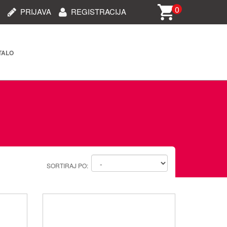
0
PRIJAVA
REGISTRACIJA
TALO
rija i dijelovi (STARO)
oprema
i oprema
 oprema
SORTIRAJ PO:
ablovi/dodaci za telefone
e/kamere/uređaji za auto