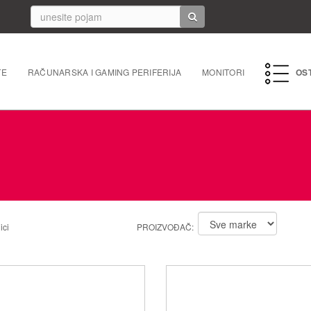
TE
RAČUNARSKA I GAMING PERIFERIJA
MONITORI
OS
PC perife
Mrežna 
Laptopi 
Tableti i
ici
PROIZVOĐAČ:
Punjači/k
Navigacij