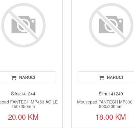
Oukitel t
Kablovi i
Alati i o
Printeri i 
Baterije a
Alarmi i 
NARUČI
NARUČI
LED rasv
Šifra:141244
Šifra:141240
Satovi i 
epad FANTECH MP453 AGILE
Mousepad FANTECH MP806 
450x350mm
800x300mm
20.00 KM
18.00 KM
Fiskalni 
Klime i si