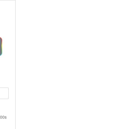
i i oprema
oxovi, torbice i stalci
j
00s