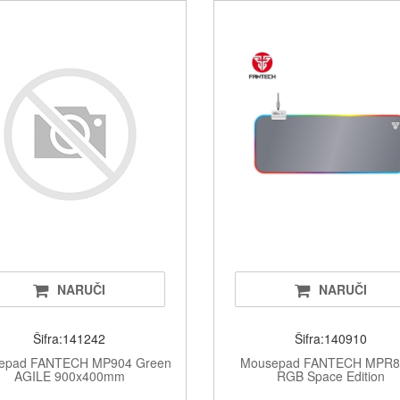
Televizor
CD/DVD, b
Namješta
NARUČI
NARUČI
Šifra:141242
Šifra:140910
epad FANTECH MP904 Green
Mousepad FANTECH MPR8
AGILE 900x400mm
RGB Space Edition