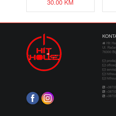
30.00 KM
KONT
Hit Hau
Ul. Rača
76300 Bij
proda
office
servi
hitho
hitho
+387(0
+387(0
+387(0