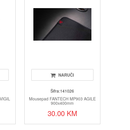
elefoni/oprema/dijelovi
 adapteri
prema za servise mobilnih tel.
toneri
lkalne i punjive
vatrodojava
NARUČI
jeta
Šifra:141026
oprema
VIGIL
Mousepad FANTECH MP903 AGILE
900x400mm
30.00 KM
sistemi/POS/papirne rolne
stemi za grijanje i hlađenje