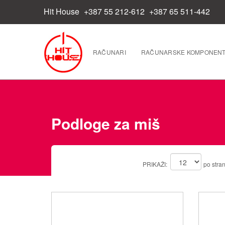
Hit House
+387 55 212-612
+387 65 511-442
RAČUNARI
RAČUNARSKE KOMPONEN
Podloge za miš
PRIKAŽI:
po stran