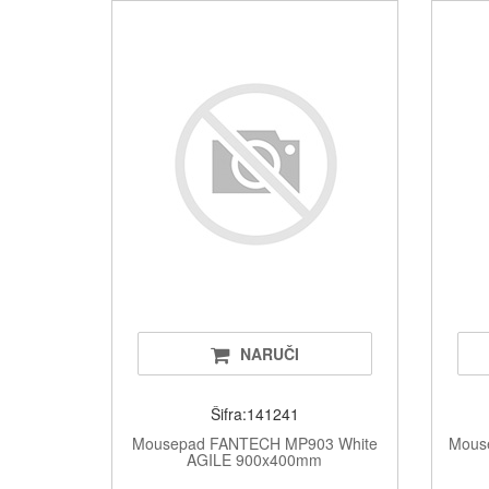
NARUČI
Šifra:141241
Mousepad FANTECH MP903 White
Mous
AGILE 900x400mm