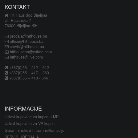
KONTAKT
Hit Haus doo Bijeljina
Ul. Račanska 7
76300 Bijeljina BiH
prodaja@hithouse.ba
office@hithouse.ba
servis@hithouse.ba
hithousebn@yahoo.com
hithouse@live.com
+387(0)55 – 212 – 612
+387(0)55 – 417 – 363
+387(0)55 – 418 - 646
INFORMACIJE
Uslovi kupovine za kupce u MP
Uslovi kupovine za VP kupce
Garantni rokovi i nacin reklamacije
SERVIS UREDJAJA