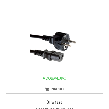
DOBAVLJIVO
NARUČI
Šifra:1298
Napojni kabl za računar