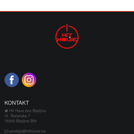
KONTAKT
Hit Haus doo Bijeljina
Ul. Račanska 7
76300 Bijeljina BiH
prodaja@hithouse.ba