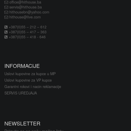
office@hithouse.ba
servis@hithouse.ba
hithousebn@yahoo.com
hithouse@live.com
+387(0)55 – 212 – 612
+387(0)55 – 417 – 363
+387(0)55 – 418 - 646
INFORMACIJE
Uslovi kupovine za kupce u MP
Uslovi kupovine za VP kupce
Garantni rokovi i nacin reklamacije
SERVIS UREDJAJA
NEWSLETTER
Prijavite se na našu mailing listu