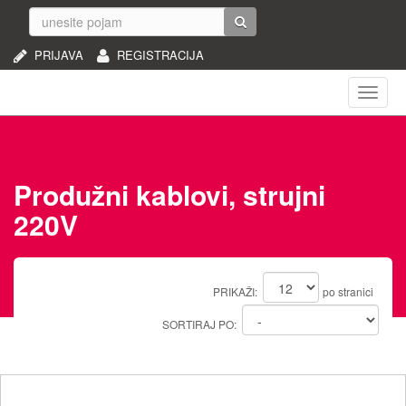
PRIJAVA
REGISTRACIJA
Naviga
Produžni kablovi, strujni
220V
PRIKAŽI:
po stranici
SORTIRAJ PO: