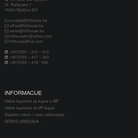
Ul. Račanska 7
76300 Bijeljina BiH
prodaja@hithouse.ba
office@hithouse.ba
servis@hithouse.ba
hithousebn@yahoo.com
hithouse@live.com
+387(0)55 – 212 – 612
+387(0)55 – 417 – 363
+387(0)55 – 418 - 646
INFORMACIJE
Uslovi kupovine za kupce u MP
Uslovi kupovine za VP kupce
Garantni rokovi i nacin reklamacije
SERVIS UREDJAJA