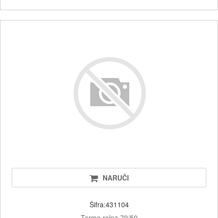
NARUČI
Šifra:431104
Termo rolna 79/50