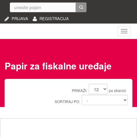
PRIJAVA
REGISTRACIJA
Naviga
Papir za fiskalne uređaje
PRIKAŽI:
po stranici
SORTIRAJ PO: