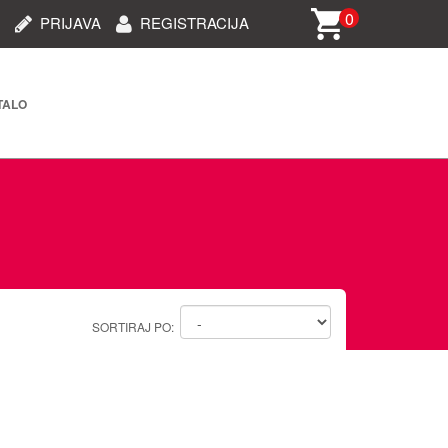
0
PRIJAVA
REGISTRACIJA
TALO
rija i dijelovi (STARO)
oprema
i oprema
 oprema
SORTIRAJ PO:
ablovi/dodaci za telefone
e/kamere/uređaji za auto