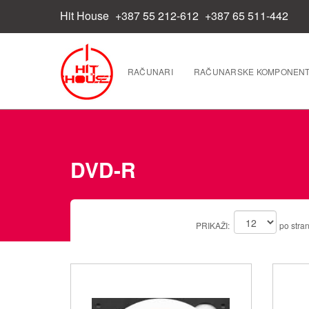
Hit House
+387 55 212-612
+387 65 511-442
RAČUNARI
RAČUNARSKE KOMPONEN
DVD-R
PRIKAŽI:
po stran