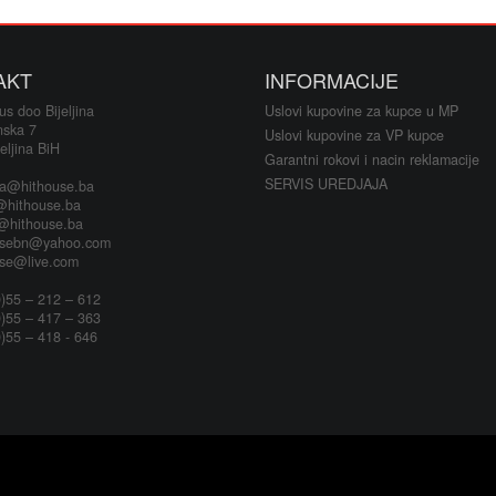
Televizor
AKT
INFORMACIJE
CD/DVD, b
s doo Bijeljina
Uslovi kupovine za kupce u MP
nska 7
Namješta
Uslovi kupovine za VP kupce
eljina BiH
Garantni rokovi i nacin reklamacije
SERVIS UREDJAJA
ja@hithouse.ba
@hithouse.ba
s@hithouse.ba
usebn@yahoo.com
use@live.com
)55 – 212 – 612
)55 – 417 – 363
)55 – 418 - 646