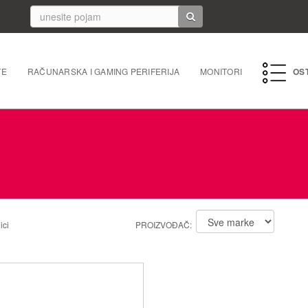
TE
RAČUNARSKA I GAMING PERIFERIJA
MONITORI
OS
PC perife
Mrežna 
Laptopi 
Tableti i
ici
PROIZVOĐAČ:
Punjači/k
Navigacij