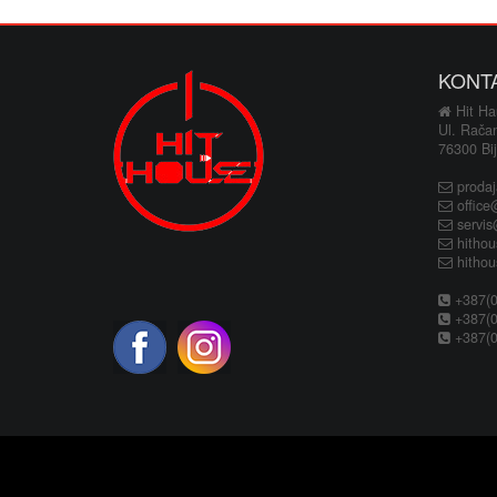
KONT
Hit Hau
Ul. Rača
76300 Bij
proda
office
servi
hitho
hitho
+387(0
+387(0
+387(0