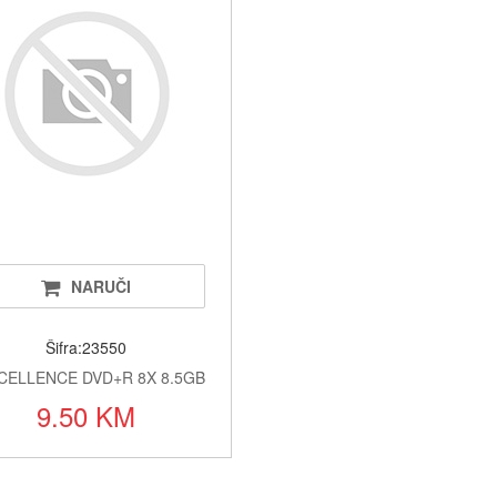
Oukitel t
Kablovi i
Alati i o
Printeri i 
Baterije a
Alarmi i 
NARUČI
LED rasv
Šifra:23550
Satovi i 
CELLENCE DVD+R 8X 8.5GB
9.50 KM
Fiskalni 
Klime i si