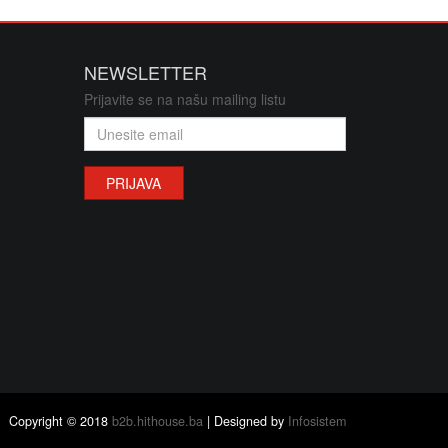
i i oprema
NEWSLETTER
oxovi, torbice i stalci
Prijavite se na našu mailing listu
j
PRIJAVA
Copyright © 2018
b2b.hithouse.ba
| Designed by
Infosistem