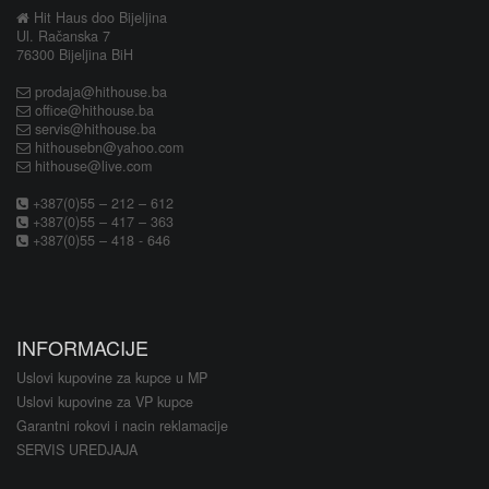
Hit Haus doo Bijeljina
Ul. Račanska 7
76300 Bijeljina BiH
prodaja@hithouse.ba
office@hithouse.ba
servis@hithouse.ba
hithousebn@yahoo.com
hithouse@live.com
+387(0)55 – 212 – 612
+387(0)55 – 417 – 363
+387(0)55 – 418 - 646
INFORMACIJE
Uslovi kupovine za kupce u MP
Uslovi kupovine za VP kupce
Garantni rokovi i nacin reklamacije
SERVIS UREDJAJA