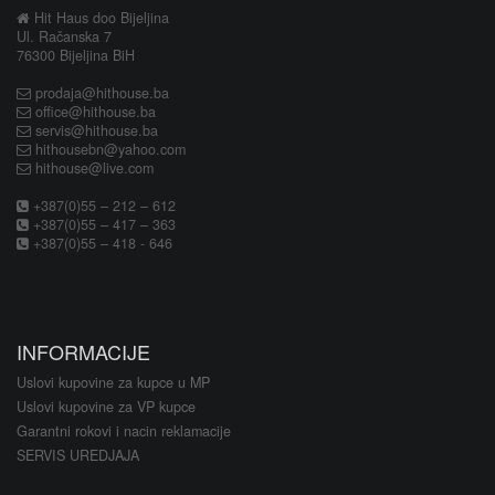
Hit Haus doo Bijeljina
Ul. Račanska 7
76300 Bijeljina BiH
prodaja@hithouse.ba
office@hithouse.ba
servis@hithouse.ba
hithousebn@yahoo.com
hithouse@live.com
+387(0)55 – 212 – 612
+387(0)55 – 417 – 363
+387(0)55 – 418 - 646
INFORMACIJE
Uslovi kupovine za kupce u MP
Uslovi kupovine za VP kupce
Garantni rokovi i nacin reklamacije
SERVIS UREDJAJA