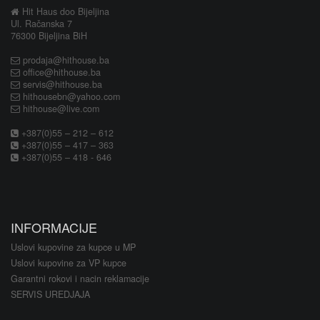
Hit Haus doo Bijeljina
Ul. Račanska 7
76300 Bijeljina BiH
prodaja@hithouse.ba
office@hithouse.ba
servis@hithouse.ba
hithousebn@yahoo.com
hithouse@live.com
+387(0)55 – 212 – 612
+387(0)55 – 417 – 363
+387(0)55 – 418 - 646
INFORMACIJE
Uslovi kupovine za kupce u MP
Uslovi kupovine za VP kupce
Garantni rokovi i nacin reklamacije
SERVIS UREDJAJA