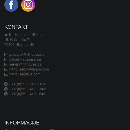
KONTAKT
Hit Haus doo Bijeljina
Ul. Račanska 7
76300 Bijeljina BiH
prodaja@hithouse.ba
office@hithouse.ba
servis@hithouse.ba
hithousebn@yahoo.com
hithouse@live.com
+387(0)55 – 212 – 612
+387(0)55 – 417 – 363
+387(0)55 – 418 - 646
INFORMACIJE