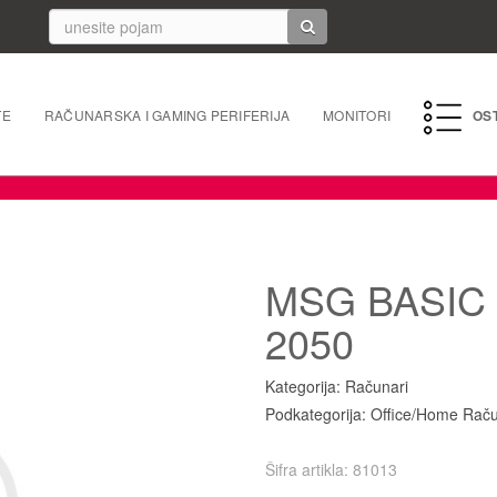
TE
RAČUNARSKA I GAMING PERIFERIJA
MONITORI
OS
PC perife
Mrežna 
MSG BASIC
Laptopi 
2050
Tableti i
Kategorija: Računari
Punjači/k
Podkategorija: Office/Home Raču
Navigacij
Šifra artikla: 81013