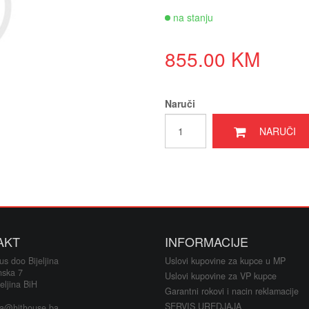
Oukitel t
na stanju
Kablovi i
855.00 KM
Alati i o
Naruči
Printeri i 
NARUČI
Baterije a
Alarmi i 
LED rasv
Satovi i 
AKT
INFORMACIJE
s doo Bijeljina
Uslovi kupovine za kupce u MP
Fiskalni 
nska 7
Uslovi kupovine za VP kupce
eljina BiH
Garantni rokovi i nacin reklamacije
Klime i si
SERVIS UREDJAJA
ja@hithouse.ba