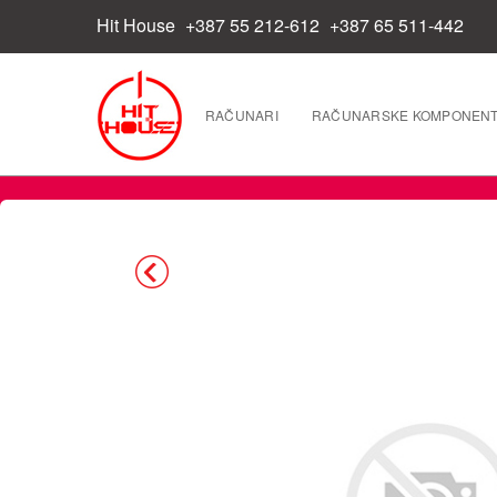
Hit House
+387 55 212-612
+387 65 511-442
RAČUNARI
RAČUNARSKE KOMPONEN