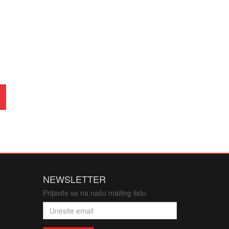
elefoni/oprema/dijelovi
 adapteri
prema za servise mobilnih tel.
toneri
lkalne i punjive
vatrodojava
jeta
oprema
NEWSLETTER
Prijavite se na našu mailing listu
sistemi/POS/papirne rolne
stemi za grijanje i hlađenje