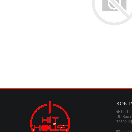
KONT
Hit Hau
Ul. Rača
76300 Bij
proda