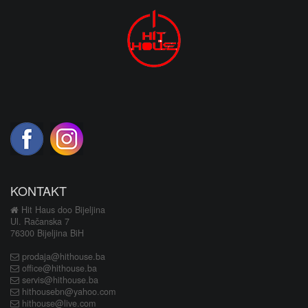
KONTAKT
Hit Haus doo Bijeljina
Ul. Račanska 7
76300 Bijeljina BiH
prodaja@hithouse.ba
office@hithouse.ba
servis@hithouse.ba
hithousebn@yahoo.com
hithouse@live.com