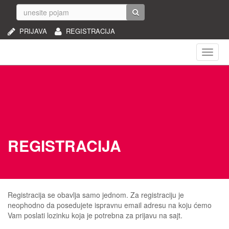
PRIJAVA
REGISTRACIJA
Naviga
REGISTRACIJA
Registracija se obavlja samo jednom. Za registraciju je
neophodno da posedujete ispravnu email adresu na koju ćemo
Vam poslati lozinku koja je potrebna za prijavu na sajt.