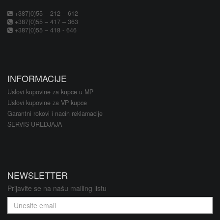
+387(0)55 – 212 – 612
+387(0)55 – 417 – 363
+387(0)55 – 418 - 646
INFORMACIJE
Uslovi kupovine za kupce u MP
Uslovi kupovine za VP kupce
Garantni rokovi i nacin reklamacije
SERVIS UREDJAJA
NEWSLETTER
Prijavite se na našu mailing listu