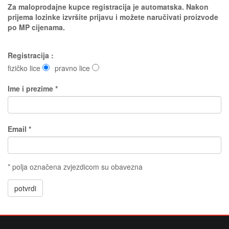
Za maloprodajne kupce registracija je automatska. Nakon
prijema lozinke izvršite prijavu i možete naručivati proizvode
po MP cijenama.
Registracija :
fizičko lice
pravno lice
Ime i prezime *
Email *
* polja označena zvjezdicom su obavezna
potvrdi