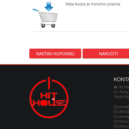
Vaša korpa je trenutno prazna.
NASTAVI KUPOVINU
NARUČITI
KONT
Hit Hau
Ul. Rača
76300 Bij
proda
office
servi
hitho
hitho