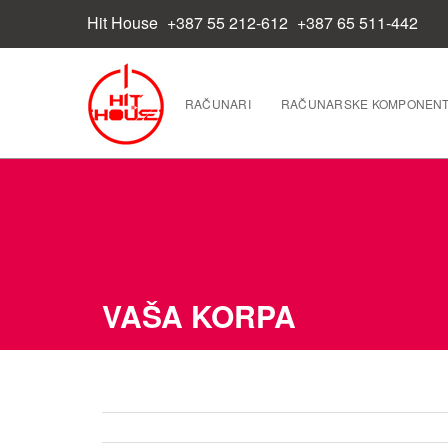
Hit House
+387 55 212-612
+387 65 511-442
RAČUNARI
RAČUNARSKE KOMPONEN
VAŠA KORPA