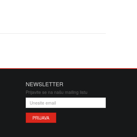
elefoni/oprema/dijelovi
 adapteri
prema za servise mobilnih tel.
toneri
lkalne i punjive
vatrodojava
NEWSLETTER
jeta
Prijavite se na našu mailing listu
oprema
sistemi/POS/papirne rolne
PRIJAVA
stemi za grijanje i hlađenje