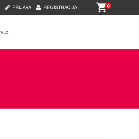
0
PRIJAVA
REGISTRACIJA
TALO
rija i dijelovi (STARO)
oprema
i oprema
 oprema
ablovi/dodaci za telefone
e/kamere/uređaji za auto