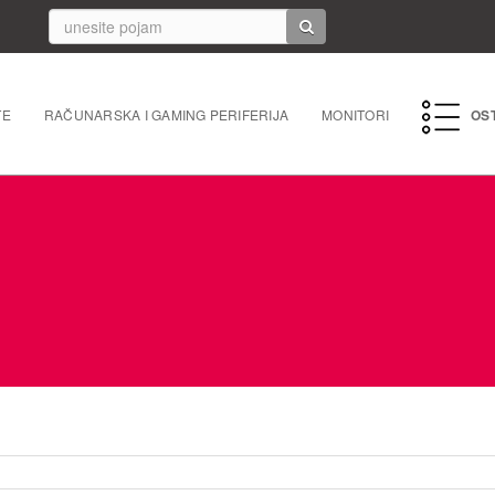
TE
RAČUNARSKA I GAMING PERIFERIJA
MONITORI
OS
PC perife
Mrežna 
Laptopi 
Tableti i
Punjači/k
Navigacij