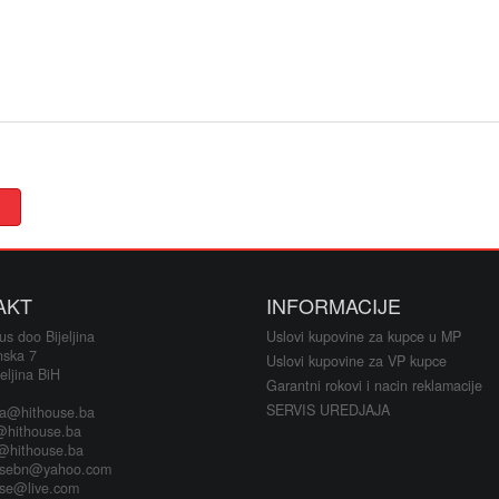
Oukitel t
Kablovi i
Alati i o
Printeri i 
Baterije a
Alarmi i 
AKT
INFORMACIJE
LED rasv
s doo Bijeljina
Uslovi kupovine za kupce u MP
nska 7
Uslovi kupovine za VP kupce
eljina BiH
Satovi i 
Garantni rokovi i nacin reklamacije
SERVIS UREDJAJA
ja@hithouse.ba
Fiskalni 
@hithouse.ba
s@hithouse.ba
usebn@yahoo.com
Klime i si
use@live.com