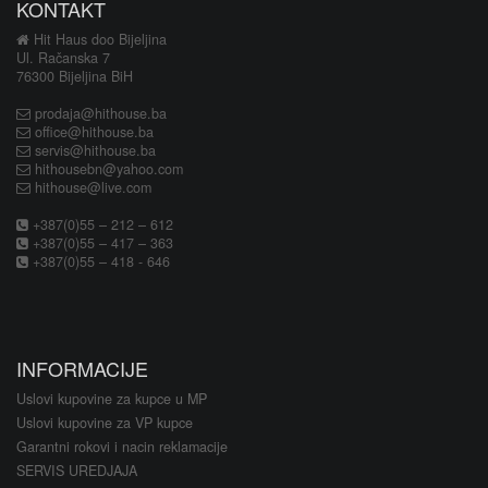
KONTAKT
Hit Haus doo Bijeljina
Ul. Račanska 7
76300 Bijeljina BiH
prodaja@hithouse.ba
office@hithouse.ba
servis@hithouse.ba
hithousebn@yahoo.com
hithouse@live.com
+387(0)55 – 212 – 612
+387(0)55 – 417 – 363
+387(0)55 – 418 - 646
INFORMACIJE
Uslovi kupovine za kupce u MP
Uslovi kupovine za VP kupce
Garantni rokovi i nacin reklamacije
SERVIS UREDJAJA