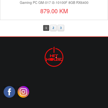
Gaming PC GM-017 i3-10100F 8GB RX6400
879.00 KM
1
2
3