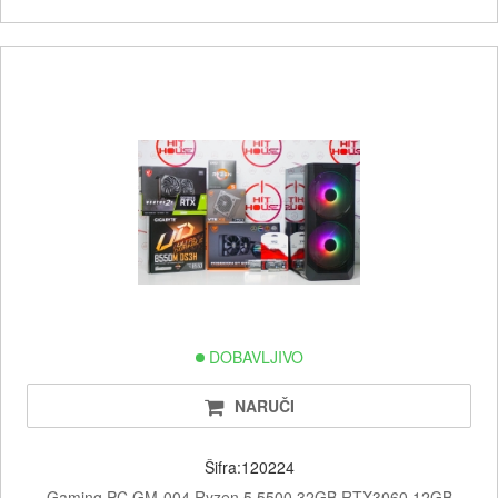
DOBAVLJIVO
NARUČI
Šifra:120224
Gaming PC GM-004 Ryzen 5 5500 32GB RTX3060 12GB