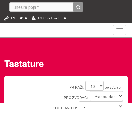
PRIJAVA
REGISTRACIJA
Naviga
Tastature
PRIKAŽI:
po stranici
PROIZVOĐAČ:
SORTIRAJ PO: