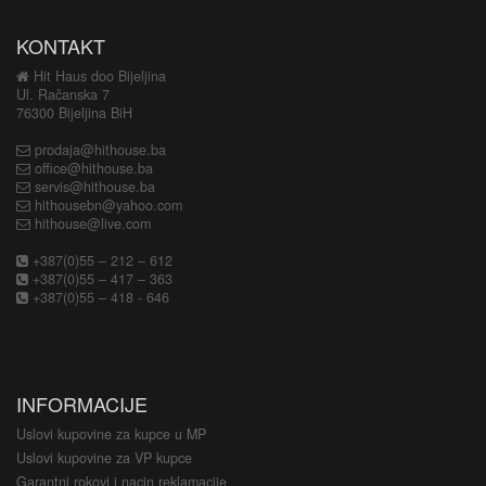
KONTAKT
Hit Haus doo Bijeljina
Ul. Račanska 7
76300 Bijeljina BiH
prodaja@hithouse.ba
office@hithouse.ba
servis@hithouse.ba
hithousebn@yahoo.com
hithouse@live.com
+387(0)55 – 212 – 612
+387(0)55 – 417 – 363
+387(0)55 – 418 - 646
INFORMACIJE
Uslovi kupovine za kupce u MP
Uslovi kupovine za VP kupce
Garantni rokovi i nacin reklamacije