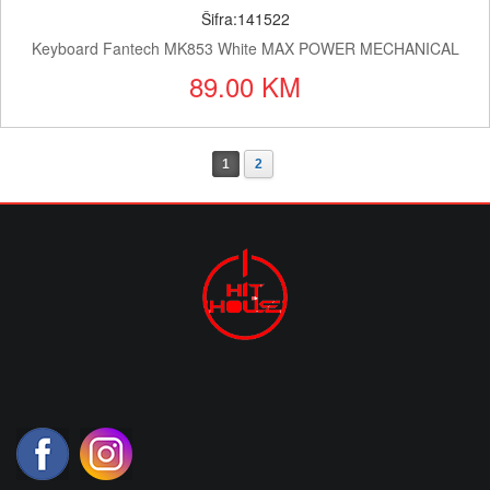
Šifra:141522
Keyboard Fantech MK853 White MAX POWER MECHANICAL
89.00 KM
1
2