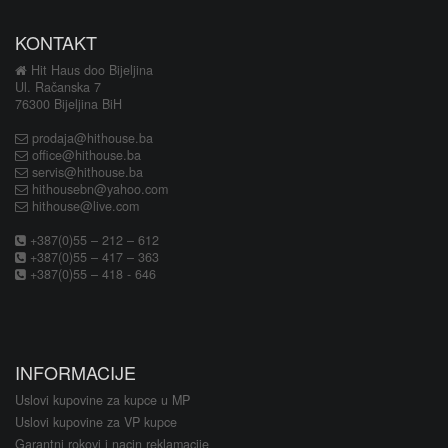
KONTAKT
Hit Haus doo Bijeljina
Ul. Račanska 7
76300 Bijeljina BiH
prodaja@hithouse.ba
office@hithouse.ba
servis@hithouse.ba
hithousebn@yahoo.com
hithouse@live.com
+387(0)55 – 212 – 612
+387(0)55 – 417 – 363
+387(0)55 – 418 - 646
INFORMACIJE
Uslovi kupovine za kupce u MP
Uslovi kupovine za VP kupce
Garantni rokovi i nacin reklamacije