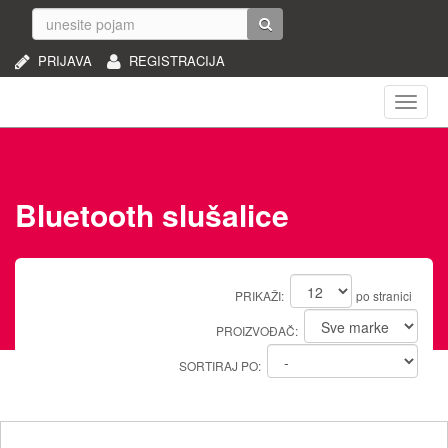
PRIJAVA
REGISTRACIJA
Naviga
Bluetooth slušalice
PRIKAŽI:
po stranici
PROIZVOĐAČ:
SORTIRAJ PO: