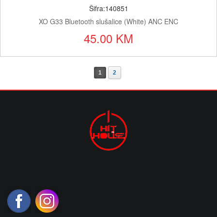
Šifra:140851
XO G33 Bluetooth slušalice (White) ANC ENC
45.00 KM
1
2