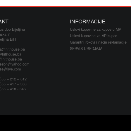
Televizor
AKT
INFORMACIJE
CD/DVD, b
s doo Bijeljina
Uslovi kupovine za kupce u MP
nska 7
Namješta
Uslovi kupovine za VP kupce
eljina BiH
Garantni rokovi i nacin reklamacije
SERVIS UREDJAJA
ja@hithouse.ba
@hithouse.ba
s@hithouse.ba
usebn@yahoo.com
use@live.com
)55 – 212 – 612
)55 – 417 – 363
)55 – 418 - 646