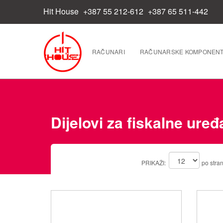
Hit House
+387 55 212-612
+387 65 511-442
RAČUNARI
RAČUNARSKE KOMPONEN
Dijelovi za fiskalne uređa
PRIKAŽI:
po stran