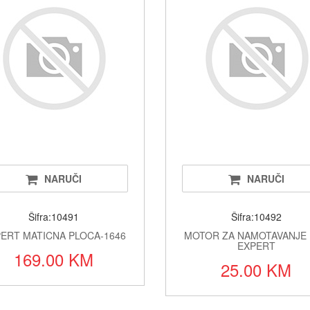
Oukitel t
Kablovi i
Alati i o
Printeri i 
Baterije a
Alarmi i 
NARUČI
NARUČI
LED rasv
Šifra:10491
Šifra:10492
Satovi i 
ERT MATICNA PLOCA-1646
MOTOR ZA NAMOTAVANJE 
EXPERT
169.00 KM
25.00 KM
Fiskalni 
Klime i si