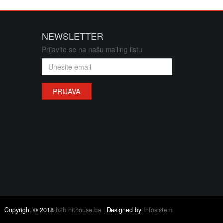
i i oprema
NEWSLETTER
oxovi, torbice i stalci
Prijavite se na našu mailing listu
j
PRIJAVA
Copyright © 2018
b2b.hithouse.ba
| Designed by
Infosistem