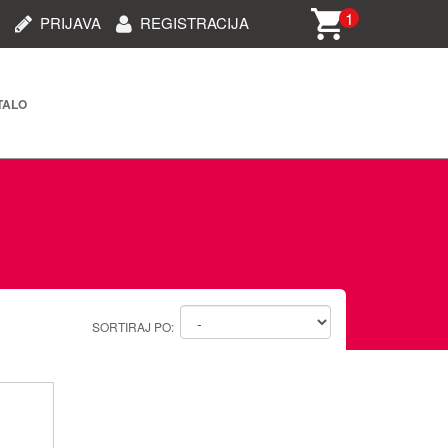
1
PRIJAVA
REGISTRACIJA
TALO
rija i dijelovi (STARO)
oprema
i oprema
 oprema
SORTIRAJ PO:
ablovi/dodaci za telefone
e/kamere/uređaji za auto