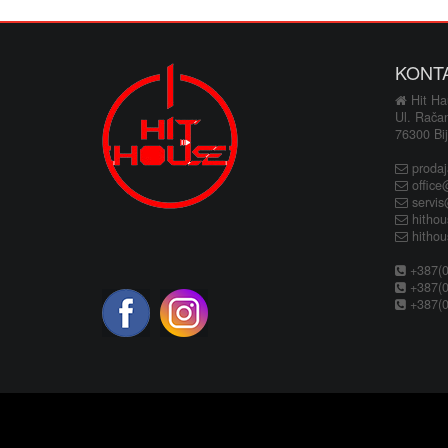
KONT
Hit Hau
Ul. Rača
76300 Bij
proda
office
servi
hitho
hitho
+387(0
+387(0
+387(0