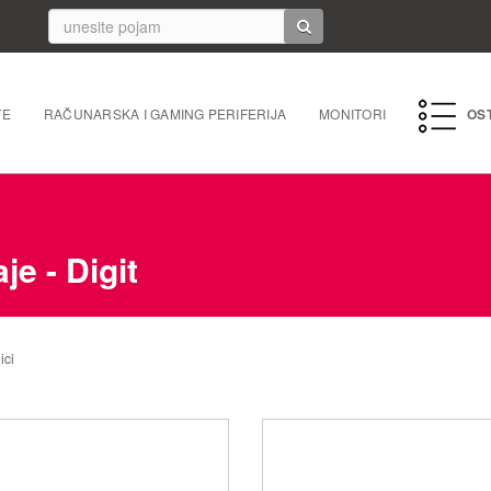
TE
RAČUNARSKA I GAMING PERIFERIJA
MONITORI
OS
PC perife
Mrežna 
je - Digit
Laptopi 
Tableti i
ici
Punjači/k
Navigacij