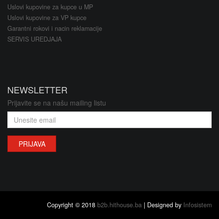
Uslovi kupovine za kupce u MP
Uslovi kupovine za VP kupce
Garantni rokovi i nacin reklamacije
SERVIS UREDJAJA
NEWSLETTER
Prijavite se na našu mailing listu
PRIJAVA
Copyright © 2018
b2b.hithouse.ba
| Designed by
Infosistem