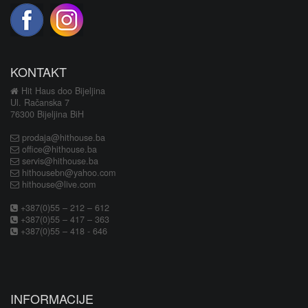
KONTAKT
Hit Haus doo Bijeljina
Ul. Račanska 7
76300 Bijeljina BiH
prodaja@hithouse.ba
office@hithouse.ba
servis@hithouse.ba
hithousebn@yahoo.com
hithouse@live.com
+387(0)55 – 212 – 612
+387(0)55 – 417 – 363
+387(0)55 – 418 - 646
INFORMACIJE