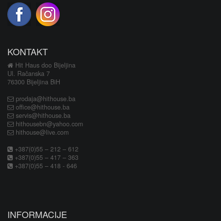
KONTAKT
Hit Haus doo Bijeljina
Ul. Račanska 7
76300 Bijeljina BiH
prodaja@hithouse.ba
office@hithouse.ba
servis@hithouse.ba
hithousebn@yahoo.com
hithouse@live.com
+387(0)55 – 212 – 612
+387(0)55 – 417 – 363
+387(0)55 – 418 - 646
INFORMACIJE