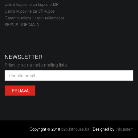
Uslovi kupovine za kupce u MP
Uslovi kupovine za VP kupce
Garantni rokovi i nacin reklamacije
SERVIS UREDJAJA
NEWSLETTER
Prijavite se na našu mailing listu
PRIJAVA
Copyright © 2018
b2b.hithouse.ba
| Designed by
Infosistem