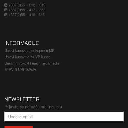
+387(0)55 – 212 – 612
+387(0)55 – 417 – 363
+387(0)55 – 418 - 646
INFORMACIJE
Uslovi kupovine za kupce u MP
Uslovi kupovine za VP kupce
Garantni rokovi i nacin reklamacije
SERVIS UREDJAJA
NEWSLETTER
Prijavite se na našu mailing listu