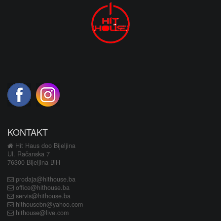
KONTAKT
Hit Haus doo Bijeljina
Ul. Račanska 7
76300 Bijeljina BiH
prodaja@hithouse.ba
office@hithouse.ba
servis@hithouse.ba
hithousebn@yahoo.com
hithouse@live.com