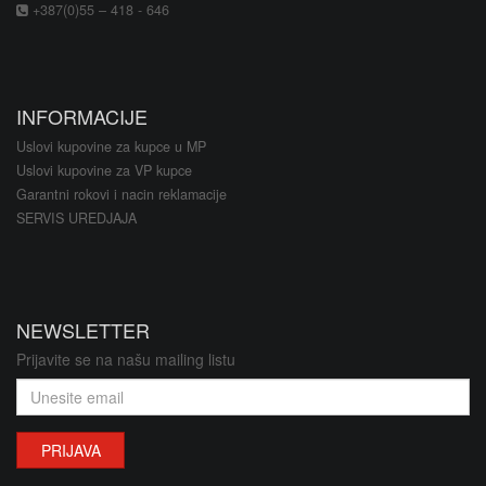
+387(0)55 – 418 - 646
INFORMACIJE
Uslovi kupovine za kupce u MP
Uslovi kupovine za VP kupce
Garantni rokovi i nacin reklamacije
SERVIS UREDJAJA
NEWSLETTER
Prijavite se na našu mailing listu
PRIJAVA