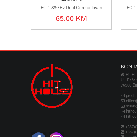
PC 1.86GHz Dual Core polovan
PC 
65.00 KM
KONT
Hit Hau
Ul. Rača
76300 Bij
proda
office
servi
hitho
hitho
+387(0
+387(0