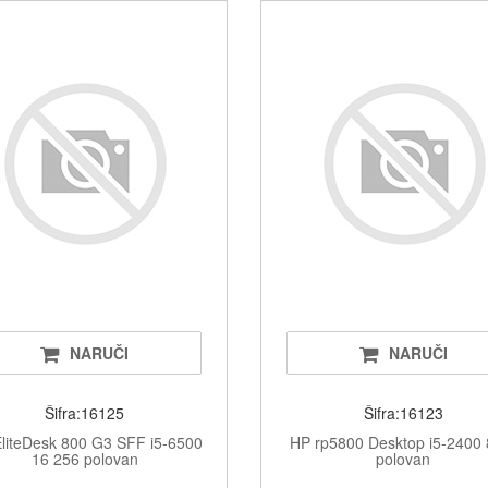
Televizor
CD/DVD, b
Namješta
NARUČI
NARUČI
Šifra:16125
Šifra:16123
liteDesk 800 G3 SFF i5-6500
HP rp5800 Desktop i5-2400
16 256 polovan
polovan