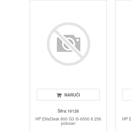
NARUČI
Šifra:16126
HP EliteDesk 800 G3 i5-6500 8 256
HP E
polovan