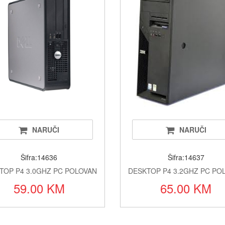
Oukitel t
Kablovi i
Alati i o
Printeri i 
Baterije a
Alarmi i 
NARUČI
NARUČI
LED rasv
Šifra:14636
Šifra:14637
Satovi i 
TOP P4 3.0GHZ PC POLOVAN
DESKTOP P4 3.2GHZ PC PO
59.00 KM
65.00 KM
Fiskalni 
Klime i si