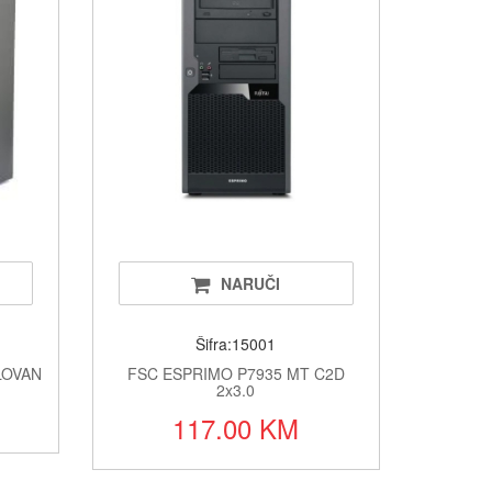
elefoni/oprema/dijelovi
 adapteri
prema za servise mobilnih tel.
toneri
lkalne i punjive
vatrodojava
NARUČI
jeta
Šifra:15001
oprema
LOVAN
FSC ESPRIMO P7935 MT C2D
2x3.0
117.00 KM
sistemi/POS/papirne rolne
stemi za grijanje i hlađenje