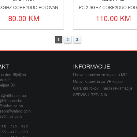
1.8GHZ CORE2DUO POLOVAN
PC 2.9GHZ CORE2DUO POL
80.00 KM
110.00 KM
1
2
3
AKT
INFORMACIJE
s doo Bijeljina
Uslovi kupovine za kupce u MP
nska 7
Uslovi kupovine za VP kupce
eljina BiH
Garantni rokovi i nacin reklamacije
SERVIS UREDJAJA
ja@hithouse.ba
@hithouse.ba
s@hithouse.ba
usebn@yahoo.com
use@live.com
)55 – 212 – 612
)55 – 417 – 363