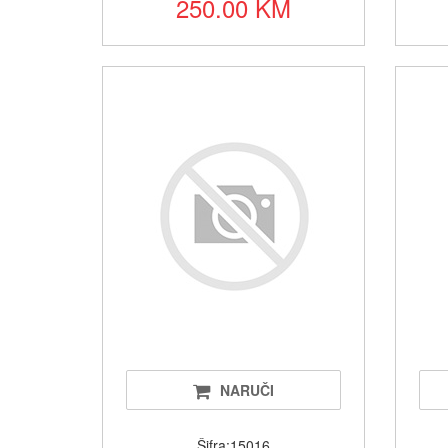
250.00 KM
NARUČI
Šifra:15016