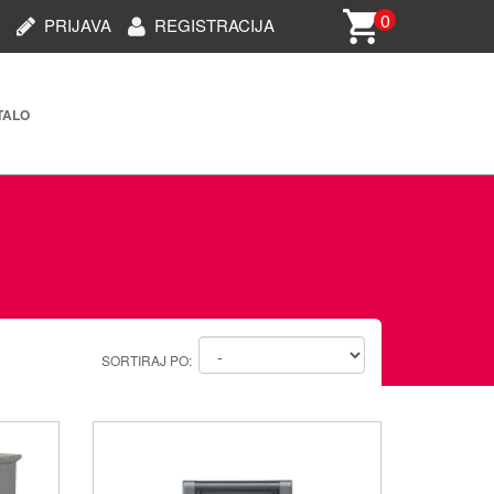
0
PRIJAVA
REGISTRACIJA
TALO
rija i dijelovi (STARO)
oprema
i oprema
 oprema
SORTIRAJ PO:
ablovi/dodaci za telefone
e/kamere/uređaji za auto