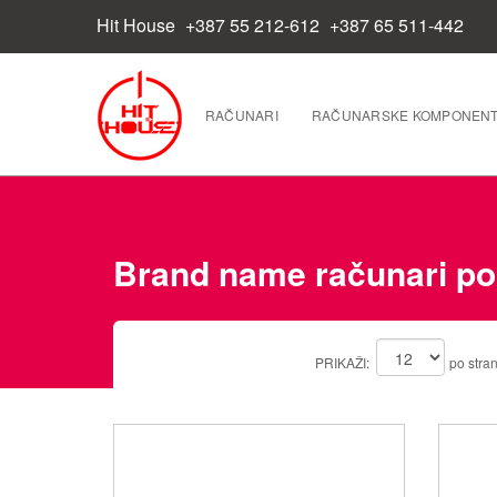
Hit House
+387 55 212-612
+387 65 511-442
RAČUNARI
RAČUNARSKE KOMPONEN
Brand name računari po
PRIKAŽI:
po stran