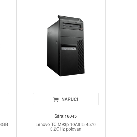
i i oprema
oxovi, torbice i stalci
j
NARUČI
Šifra:16045
 8GB
Lenovo TC M93p 10A6 i5 4570
3.2GHz polovan