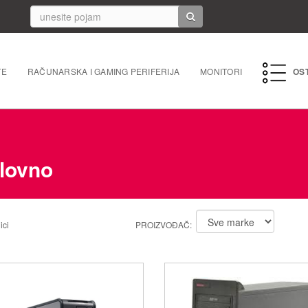
TE
RAČUNARSKA I GAMING PERIFERIJA
MONITORI
OS
PC perife
Mrežna 
lovno
Laptopi 
Tableti i
ici
PROIZVOĐAČ:
Punjači/k
Navigacij