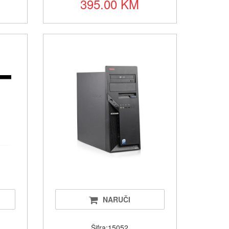
395.00 KM
NARUČI
Šifra:15052