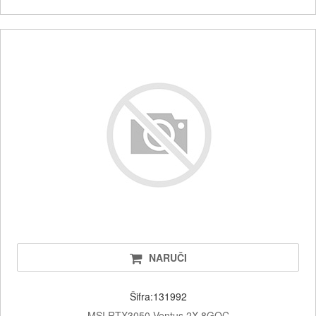
NARUČI
Šifra:131992
MSI RTX3050 Ventus 2X 8GOC