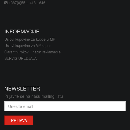
+387(0)55 – 418 - 646
INFORMACIJE
Uslovi kupovine za kupce u MP
Uslovi kupovine za VP kupce
Garantni rokovi i nacin reklamacije
SERVIS UREDJAJA
NEWSLETTER
Prijavite se na našu mailing listu
PRIJAVA