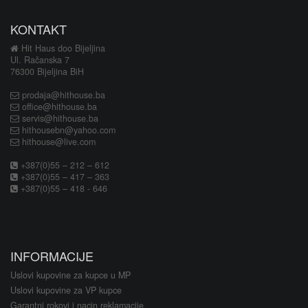
KONTAKT
Hit Haus doo Bijeljina
Ul. Račanska 7
76300 Bijeljina BiH
prodaja@hithouse.ba
office@hithouse.ba
servis@hithouse.ba
hithousebn@yahoo.com
hithouse@live.com
+387(0)55 – 212 – 612
+387(0)55 – 417 – 363
+387(0)55 – 418 - 646
INFORMACIJE
Uslovi kupovine za kupce u MP
Uslovi kupovine za VP kupce
Garantni rokovi i nacin reklamacije