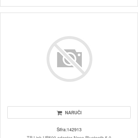
NARUČI
Šifra:142913
TP-Link UB500 adapter Nano Bluetooth 5.0