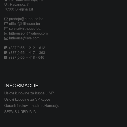
Ul. Račanska 7
76300 Bijeljina BiH
prodaja@hithouse.ba
office@hithouse.ba
servis@hithouse.ba
hithousebn@yahoo.com
hithouse@live.com
+387(0)55 – 212 – 612
+387(0)55 – 417 – 363
+387(0)55 – 418 - 646
INFORMACIJE
Uslovi kupovine za kupce u MP
Uslovi kupovine za VP kupce
Garantni rokovi i nacin reklamacije
SERVIS UREDJAJA