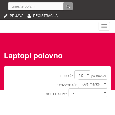
PRIJAVA
REGISTRACIJA
Naviga
Laptopi polovno
PRIKAŽI:
po stranici
PROIZVOĐAČ:
SORTIRAJ PO: