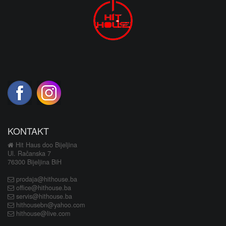
KONTAKT
Hit Haus doo Bijeljina
Ul. Račanska 7
76300 Bijeljina BiH
prodaja@hithouse.ba
office@hithouse.ba
servis@hithouse.ba
hithousebn@yahoo.com
hithouse@live.com