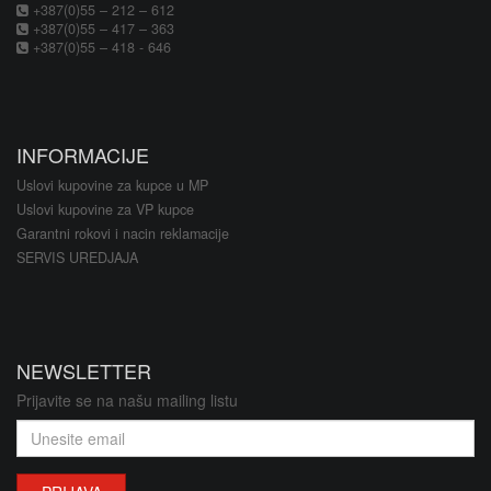
+387(0)55 – 212 – 612
+387(0)55 – 417 – 363
+387(0)55 – 418 - 646
INFORMACIJE
Uslovi kupovine za kupce u MP
Uslovi kupovine za VP kupce
Garantni rokovi i nacin reklamacije
SERVIS UREDJAJA
NEWSLETTER
Prijavite se na našu mailing listu