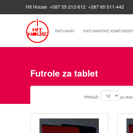
Hit House
+387 55 212-612
+387 65 511-442
RAČUNARI
RAČUNARSKE KOMPONEN
Futrole za tablet
PRIKAŽI:
po stran