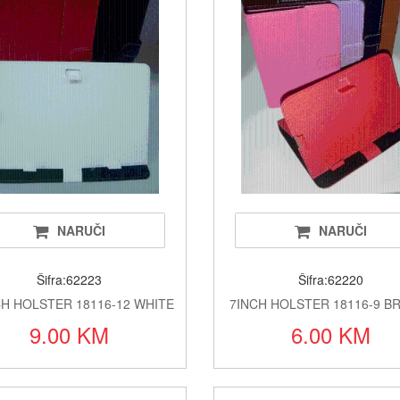
Oukitel t
Kablovi i
Alati i o
Printeri i 
Baterije a
Alarmi i 
NARUČI
NARUČI
LED rasv
Šifra:62223
Šifra:62220
Satovi i 
CH HOLSTER 18116-12 WHITE
7INCH HOLSTER 18116-9 
9.00 KM
6.00 KM
Fiskalni 
Klime i si