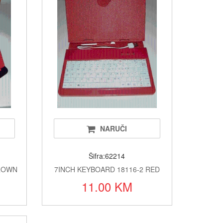
elefoni/oprema/dijelovi
 adapteri
prema za servise mobilnih tel.
toneri
lkalne i punjive
vatrodojava
NARUČI
jeta
Šifra:62214
oprema
BROWN
7INCH KEYBOARD 18116-2 RED
11.00 KM
sistemi/POS/papirne rolne
stemi za grijanje i hlađenje