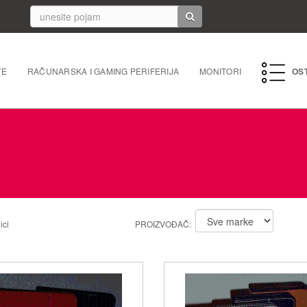
TE
RAČUNARSKA I GAMING PERIFERIJA
MONITORI
OS
PC perife
Mrežna 
Laptopi 
Tableti i
ici
PROIZVOĐAČ:
Punjači/k
Navigacij