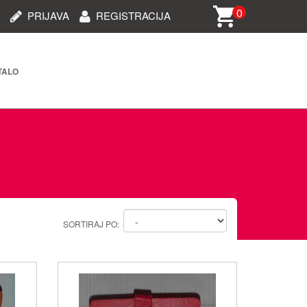
0
PRIJAVA
REGISTRACIJA
TALO
rija i dijelovi (STARO)
oprema
i oprema
 oprema
SORTIRAJ PO:
ablovi/dodaci za telefone
e/kamere/uređaji za auto