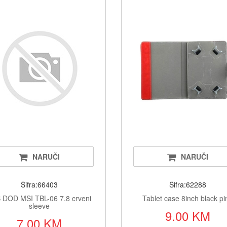
Televizor
CD/DVD, b
Namješta
NARUČI
NARUČI
Šifra:66403
Šifra:62288
 DOD MSI TBL-06 7.8 crveni
Tablet case 8inch black pi
sleeve
9.00 KM
7.00 KM