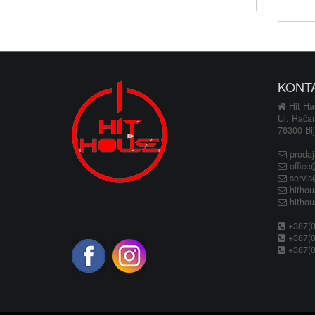
KONT
Hit Hau
Ul. Rača
76300 Bij
proda
office
servi
hitho
hitho
+387(0
+387(0
+387(0