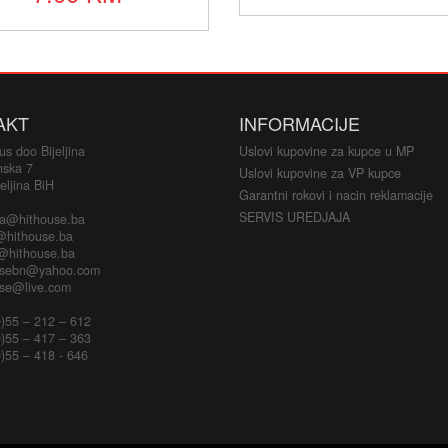
AKT
INFORMACIJE
s doo Bijeljina
Uslovi kupovine za kupce u MP
nska 7
Uslovi kupovine za VP kupce
eljina BiH
Garantni rokovi i nacin reklamacije
SERVIS UREDJAJA
ja@hithouse.ba
@hithouse.ba
s@hithouse.ba
usebn@yahoo.com
use@live.com
)55 – 212 – 612
)55 – 417 – 363
)55 – 418 - 646