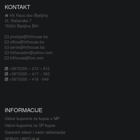
KONTAKT
Hit Haus doo Bijeljina
Ul. Račanska 7
76300 Bijeljina BiH
prodaja@hithouse.ba
office@hithouse.ba
servis@hithouse.ba
hithousebn@yahoo.com
hithouse@live.com
+387(0)55 – 212 – 612
+387(0)55 – 417 – 363
+387(0)55 – 418 - 646
INFORMACIJE
Uslovi kupovine za kupce u MP
Uslovi kupovine za VP kupce
Garantni rokovi i nacin reklamacije
SERVIS UREDJAJA