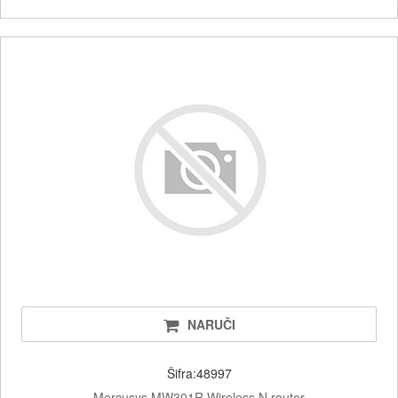
NARUČI
Šifra:48997
Mercusys MW301R Wireless N router