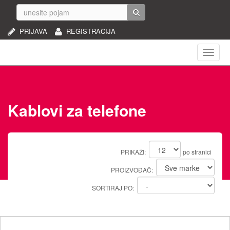
PRIJAVA
REGISTRACIJA
Naviga
Kablovi za telefone
PRIKAŽI:
po stranici
PROIZVOĐAČ:
SORTIRAJ PO: