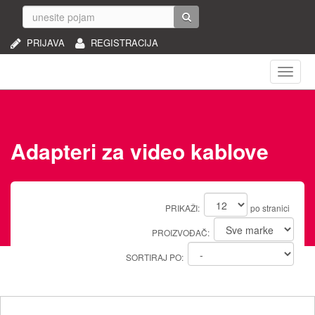
PRIJAVA
REGISTRACIJA
Naviga
Adapteri za video kablove
PRIKAŽI:
po stranici
PROIZVOĐAČ:
SORTIRAJ PO: