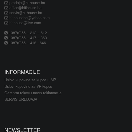
prodaja@hithouse.ba
office@hithouse.ba
servis@hithouse.ba
hithousebn@yahoo.com
hithouse@live.com
+387(0)55 – 212 – 612
+387(0)55 – 417 – 363
+387(0)55 – 418 - 646
INFORMACIJE
Uslovi kupovine za kupce u MP
Uslovi kupovine za VP kupce
Garantni rokovi i nacin reklamacije
SERVIS UREDJAJA
NEWSLETTER