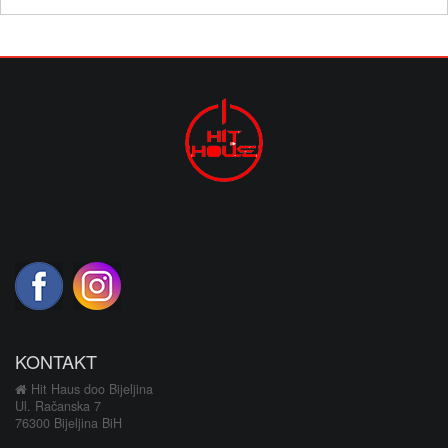
KONTAKT
Hit Haus doo Bijeljina
Ul. Račanska 7
76300 Bijeljina BiH