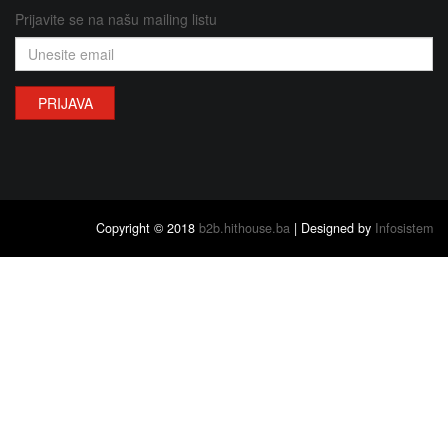
Prijavite se na našu mailing listu
PRIJAVA
Copyright © 2018
b2b.hithouse.ba
| Designed by
Infosistem