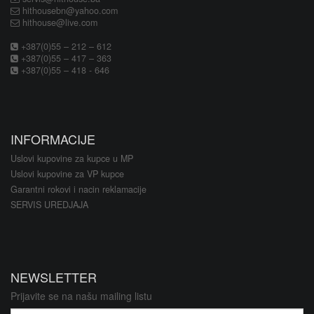
hithousebn@yahoo.com
hithouse@live.com
+387(0)55 – 212 – 612
+387(0)55 – 417 – 363
+387(0)55 – 418 - 646
INFORMACIJE
Uslovi kupovine za kupce u MP
Uslovi kupovine za VP kupce
Garantni rokovi i nacin reklamacije
SERVIS UREDJAJA
NEWSLETTER
Prijavite se na našu mailing listu