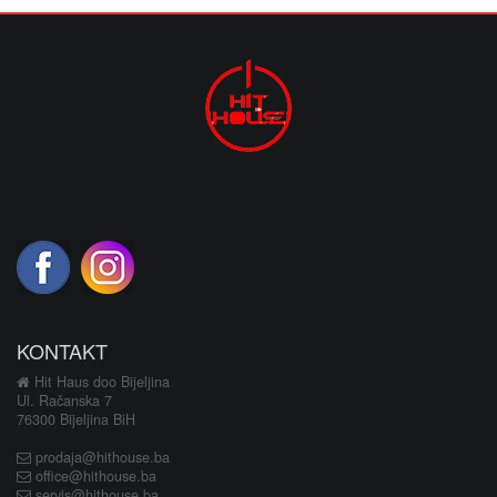
KONTAKT
Hit Haus doo Bijeljina
Ul. Račanska 7
76300 Bijeljina BiH
prodaja@hithouse.ba
office@hithouse.ba
servis@hithouse.ba