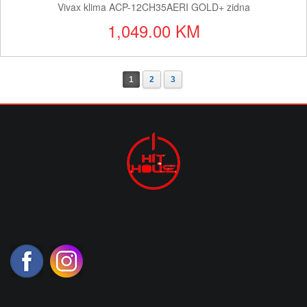
Vivax klima ACP-12CH35AERI GOLD+ zidna
1,049.00 KM
1
2
3