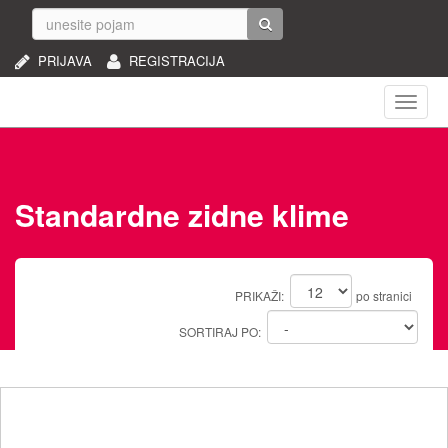
PRIJAVA
REGISTRACIJA
Naviga
Standardne zidne klime
PRIKAŽI:
po stranici
SORTIRAJ PO: