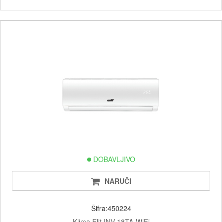
DOBAVLJIVO
NARUČI
Šifra:450224
Klima Elit INV-18TA-WiFi