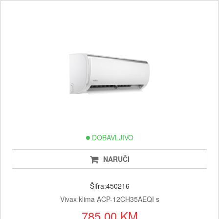
DOBAVLJIVO
NARUČI
Šifra:450216
Vivax klima ACP-12CH35AEQI s
785.00 KM