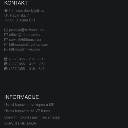
KONTAKT
Hit Haus doo Bijeljina
Ul. Račanska 7
76300 Bijeljina BiH
prodaja@hithouse.ba
office@hithouse.ba
servis@hithouse.ba
hithousebn@yahoo.com
hithouse@live.com
+387(0)55 – 212 – 612
+387(0)55 – 417 – 363
+387(0)55 – 418 - 646
INFORMACIJE
Uslovi kupovine za kupce u MP
Uslovi kupovine za VP kupce
Garantni rokovi i nacin reklamacije
SERVIS UREDJAJA