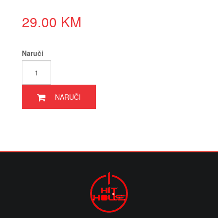
29.00 KM
Naruči
NARUČI