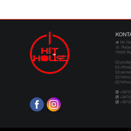
KONT
Hit Hau
Ul. Rača
76300 Bij
proda
office
servi
hitho
hitho
+387(0
+387(0
+387(0