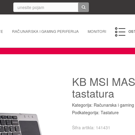
TE
RAČUNARSKA I GAMING PERIFERIJA
MONITORI
OS
PC perife
Mrežna 
KB MSI MAS
Laptopi 
tastatura
Tableti i
Kategorija: Računarska i gaming p
Punjači/k
Podkategorija: Tastature
Navigacij
Šifra artikla: 141431