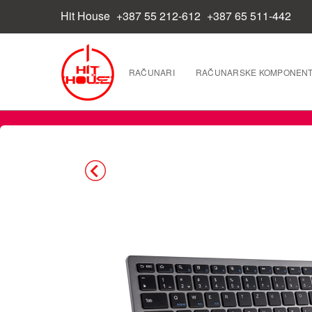
Hit House
+387 55 212-612
+387 65 511-442
RAČUNARI
RAČUNARSKE KOMPONEN