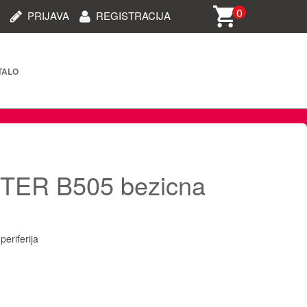
0
PRIJAVA
REGISTRACIJA
TALO
rija i dijelovi (STARO)
oprema
TER B505 bezicna
i oprema
 oprema
eriferija
ablovi/dodaci za telefone
e/kamere/uređaji za auto