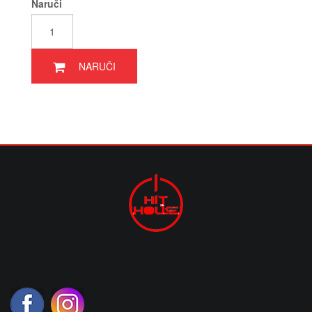
Naruči
NARUČI