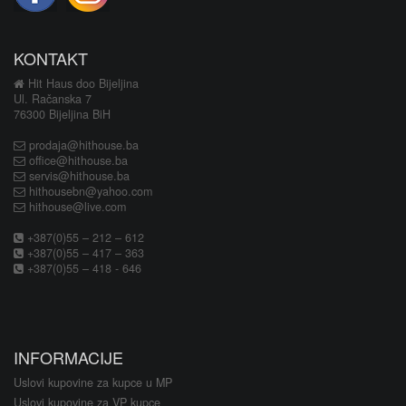
KONTAKT
Hit Haus doo Bijeljina
Ul. Račanska 7
76300 Bijeljina BiH
prodaja@hithouse.ba
office@hithouse.ba
servis@hithouse.ba
hithousebn@yahoo.com
hithouse@live.com
+387(0)55 – 212 – 612
+387(0)55 – 417 – 363
+387(0)55 – 418 - 646
INFORMACIJE
Uslovi kupovine za kupce u MP
Uslovi kupovine za VP kupce