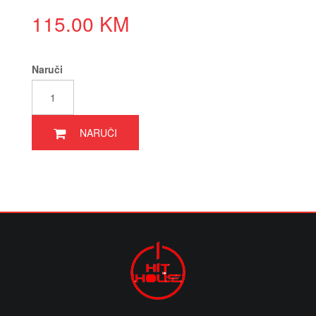
115.00 KM
Naruči
NARUČI