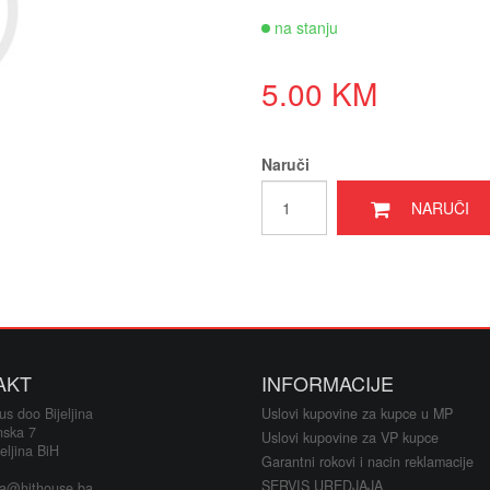
Oukitel t
na stanju
Kablovi i
5.00 KM
Alati i o
Naruči
Printeri i 
NARUČI
Baterije a
Alarmi i 
LED rasv
Satovi i 
AKT
INFORMACIJE
s doo Bijeljina
Uslovi kupovine za kupce u MP
Fiskalni 
nska 7
Uslovi kupovine za VP kupce
eljina BiH
Garantni rokovi i nacin reklamacije
Klime i si
SERVIS UREDJAJA
ja@hithouse.ba