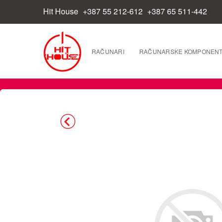
Hit House
+387 55 212-612
+387 65 511-442
RAČUNARI
RAČUNARSKE KOMPONEN