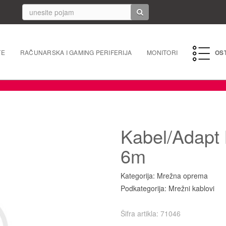
TE
RAČUNARSKA I GAMING PERIFERIJA
MONITORI
OS
PC perife
Mrežna 
Kabel/Adapt 
Laptopi 
6m
Tableti i
Kategorija: Mrežna oprema
Punjači/k
Podkategorija: Mrežni kablovi
Navigacij
Šifra artikla: 71046