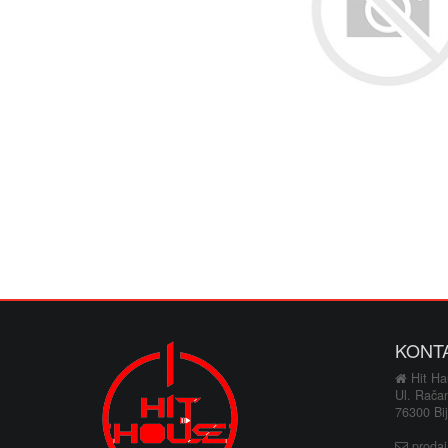
KONT
Hit Hau
Ul. Rača
76300 Bij
proda