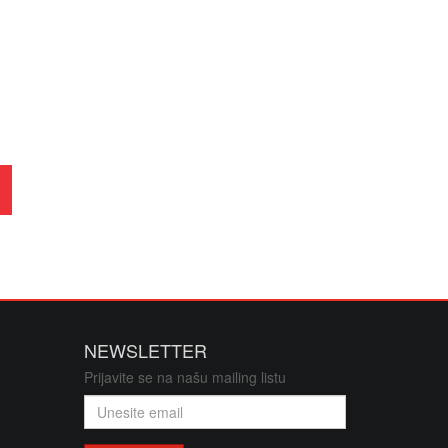
elefoni/oprema/dijelovi
 adapteri
prema za servise mobilnih tel.
toneri
lkalne i punjive
vatrodojava
jeta
oprema
NEWSLETTER
Prijavite se na našu mailing listu
sistemi/POS/papirne rolne
stemi za grijanje i hlađenje