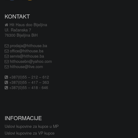
KONTAKT
Hit Haus doo Bijeljina
Ul. Račanska 7
76300 Bijeljina BiH
prodaja@hithouse.ba
office@hithouse.ba
servis@hithouse.ba
hithousebn@yahoo.com
hithouse@live.com
+387(0)55 – 212 – 612
+387(0)55 – 417 – 363
+387(0)55 – 418 - 646
INFORMACIJE
Uslovi kupovine za kupce u MP
Uslovi kupovine za VP kupce