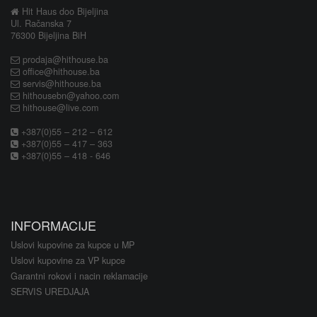
Hit Haus doo Bijeljina
Ul. Račanska 7
76300 Bijeljina BiH
prodaja@hithouse.ba
office@hithouse.ba
servis@hithouse.ba
hithousebn@yahoo.com
hithouse@live.com
+387(0)55 – 212 – 612
+387(0)55 – 417 – 363
+387(0)55 – 418 - 646
INFORMACIJE
Uslovi kupovine za kupce u MP
Uslovi kupovine za VP kupce
Garantni rokovi i nacin reklamacije
SERVIS UREDJAJA