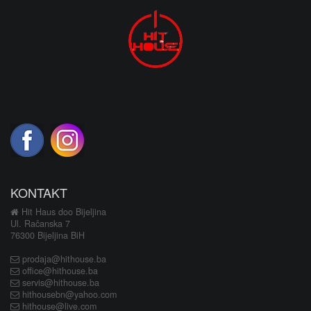
KONTAKT
Hit Haus doo Bijeljina
Ul. Račanska 7
76300 Bijeljina BiH
prodaja@hithouse.ba
office@hithouse.ba
servis@hithouse.ba
hithousebn@yahoo.com
hithouse@live.com