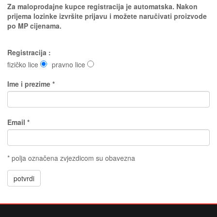
Za maloprodajne kupce registracija je automatska. Nakon
prijema lozinke izvršite prijavu i možete naručivati proizvode
po MP cijenama.
Registracija :
fizičko lice
pravno lice
Ime i prezime *
Email *
* polja označena zvjezdicom su obavezna
potvrdi