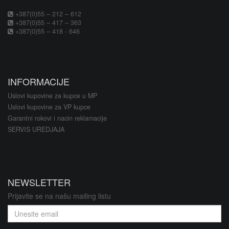
+387(0)55 – 212 – 612
+387(0)55 – 417 – 363
+387(0)55 – 418 - 646
INFORMACIJE
Uslovi kupovine za kupce u MP
Uslovi kupovine za VP kupce
Garantni rokovi i nacin reklamacije
SERVIS UREDJAJA
NEWSLETTER
Prijavite se na našu mailing listu