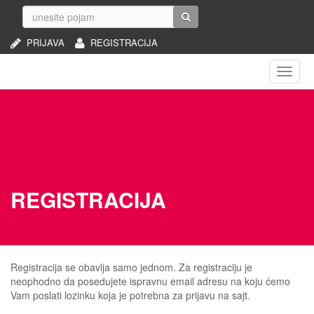
PRIJAVA
REGISTRACIJA
Naviga
REGISTRACIJA
Registracija se obavlja samo jednom. Za registraciju je
neophodno da posedujete ispravnu email adresu na koju ćemo
Vam poslati lozinku koja je potrebna za prijavu na sajt.