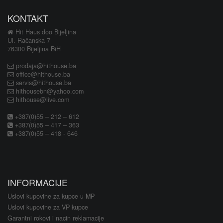
KONTAKT
Hit Haus doo Bijeljina
Ul. Račanska 7
76300 Bijeljina BiH
prodaja@hithouse.ba
office@hithouse.ba
servis@hithouse.ba
hithousebn@yahoo.com
hithouse@live.com
+387(0)55 – 212 – 612
+387(0)55 – 417 – 363
+387(0)55 – 418 - 646
INFORMACIJE
Uslovi kupovine za kupce u MP
Uslovi kupovine za VP kupce
Garantni rokovi i nacin reklamacije