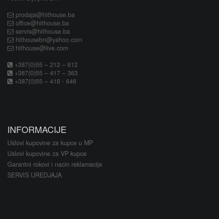
prodaja@hithouse.ba
office@hithouse.ba
servis@hithouse.ba
hithousebn@yahoo.com
hithouse@live.com
+387(0)55 – 212 – 612
+387(0)55 – 417 – 363
+387(0)55 – 418 - 646
INFORMACIJE
Uslovi kupovine za kupce u MP
Uslovi kupovine za VP kupce
Garantni rokovi i nacin reklamacije
SERVIS UREDJAJA