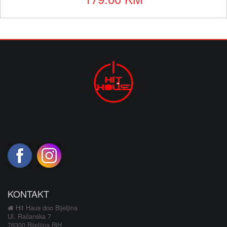
KONTAKT
Hit Haus doo Bijeljina
Ul. Račanska 7
76300 Bijeljina BiH