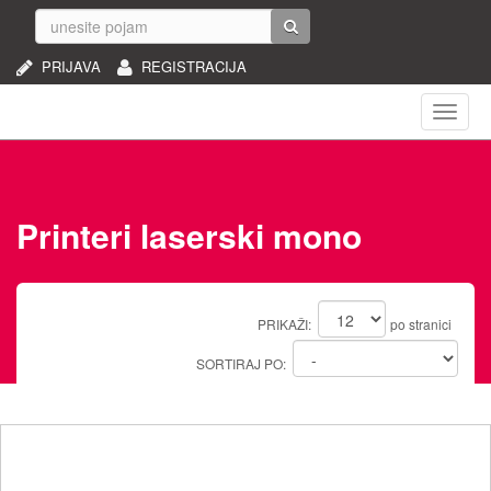
PRIJAVA
REGISTRACIJA
Naviga
Printeri laserski mono
PRIKAŽI:
po stranici
SORTIRAJ PO: