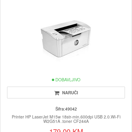
DOBAVLJIVO
NARUČI
Šifra:49042
Printer HP LaserJet M15w 18str-min.600dpi USB 2.0.Wi-Fi
W2G51A .toner CF244A
179.00 KM